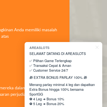
gkinan Anda memiliki masalah
 atas
AREASLOTS
SELAMAT DATANG DI AREASLOTS
✅ Pilihan Game Terlengkap
✅ Transaksi Cepat & Aman
✅ Customer Service 24/7
🎁 EXTRA BONUS PARLAY 100% 🎁
Menang parlay minimal 4 leg dan dapatkan
n mereka dalam beberapa waktu.
Extra Bonus hingga 100% bersama
SportGG
ran perjudian terjangkau.
⚽️ 4 Leg ➜ Bonus 10%
⚽️ 5 Leg ➜ Bonus 20%