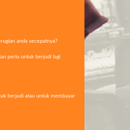
rugian anda secepatnya?
n perlu untuk berjudi lagi
uk berjudi atau untuk membayar