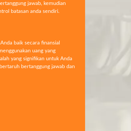
bertanggung jawab, kemudian
ol batasan anda sendiri.
nda baik secara finansial
 menggunakan uang yang
alah yang signifikan untuk Anda
a bertaruh bertanggung jawab dan