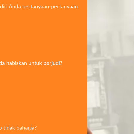
diri Anda pertanyaan-pertanyaan
a habiskan untuk berjudi?
 tidak bahagia?